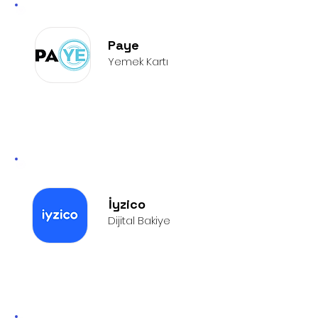
Paye
Yemek Kartı
İyzico
Dijital Bakiye