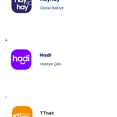
Dijital Bakiye
Hadi
Hediye Çeki
TTnet