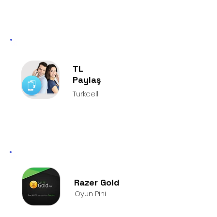
TL
Paylaş
Turkcell
Razer Gold
Oyun Pini