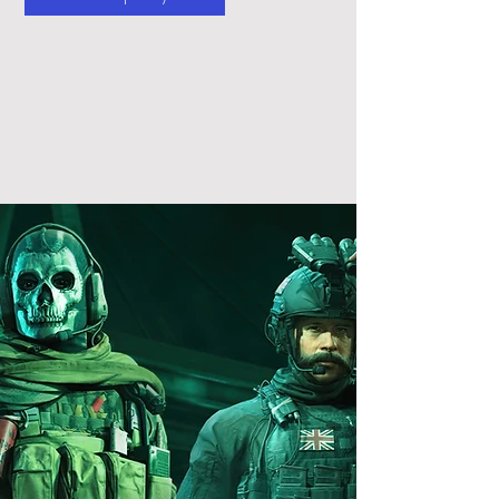
mobil bozdurma yapan siteler mr bozumcu
güvenilir mobil ödeme ile bozdurma
mobil fatura bozdurma mr bozumcu
güvenilir mobil bozdurma
mobil odeme bozdurma guvenilir mr bozumcu
güvenilir mobil bozdurma
mobil ödeme bozdur 7 24 mr bozumcu
güvenilir lira paylas bozdurma
mobil ödeme bozdur mr bozumcu
güvenilir ödeme bozdur
mobil ödeme bozdurma güvenilir mr bozumcu
güvenilir wm bozdurma
fatura bozdurma mr bozumcu
güvenilir mobil ödeme bozdurma ekşi
mobil ödeme boz mr bozumcu
güvenilir mobil ödeme para bozdurma
faturalı hat bozdurma mr bozumcu
güvenilir mobil ödemeyi bozdurma
faturalı hat para bozdurma mr bozumcu
güvenilir hazır limit bozdurma
güvenilir mobil bozdurma mr bozumcu
güvenilir mobilodemebozdurma
güvenilir mobil ödeme bozdurma 2020 mr
güvenilir mobil ödeme bozdurma
bozumcu
uygulaması
güvenilir mobil ödeme bozdurma 2022 mr
güvenilir mobil ödeme bozdurma
bozumcu
whatsapp
güvenilir mobil ödeme bozdurma ekşi mr
güvenilir mobil ödeme bozdurma
bozumcu
wmaraci
güvenli mobil bozdurma mr bozumcu
güvenilir lira paylaş bozdurma
hat bozdurma mr bozumcu
güvenilir mobil ödeme bozdur
mobil ödeme bozdur 724 com mr bozumcu
güvenilir mobil ödeme bozdurma 2021
mobil ödeme bozdurma 7 24 mr bozumcu
güvenilir nakit bozdurma
mobil ödeme bozdurma com mr bozumcu
güvenilir tl yi bozdurma
mobil ödeme bozdurma dolandırıldım mr
güvenilir wm aracı bozdurma
bozumcu
güvenilir para bozdurma
mobil ödeme bozdurma guvenilir mr bozumcu
güvenilir anında mobil ödeme boz
mobil ödeme bozdurma güvenilir site mr
güvenilir faturaya yansıtarak nakit
bozumcu
güvenilir mobil ödeme nakit bozdurma
mr bozumcu tl bozdurma
güvenilir mobil ödeme bozdurma 2021
mr bozumcu hazir limit bozdurma
güvenilir mobil ödeme bozdurma
mr bozumcu mobil ödeme nakit çevirme
dolandırıcılığı
mr bozumcu kontörü nakite çevirme
güvenilir mobil bozdurmacu
bozdurma işlemleri mr bozumcu