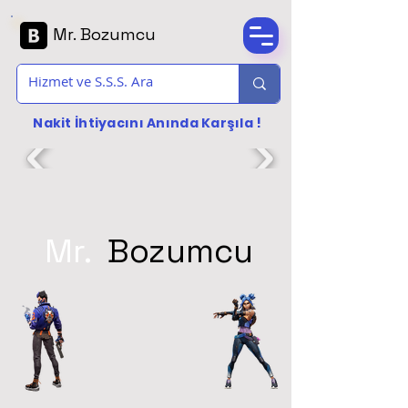
Mr. Bozumcu
Nakit İhtiyacını Anında Karşıla !
Mr.
Bozumcu