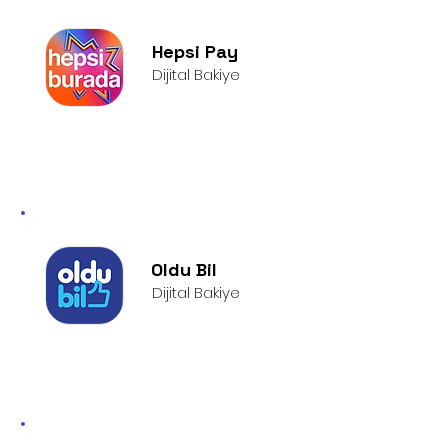
Hepsi Pay
Dijital Bakiye
Oldu Bil
Dijital Bakiye