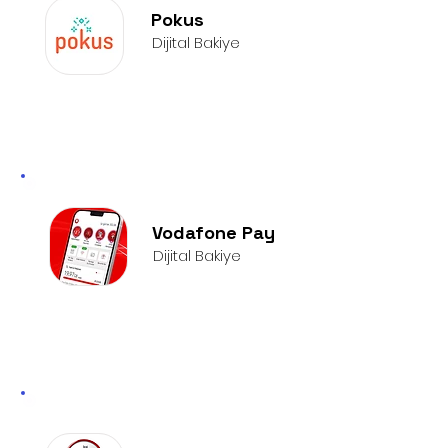
Pokus
Dijital Bakiye
Vodafone Pay
Dijital Bakiye