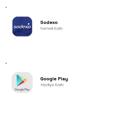
Sodexo
Yemek Kartı
Google Play
Hediye Kartı