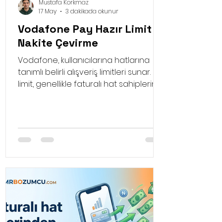
Mustafa Korkmaz
17 May
3 dakikada okunur
Vodafone Pay Hazır Limit
Nakite Çevirme
Vodafone, kullanıcılarına hatlarına
tanımlı belirli alışveriş limitleri sunar. Bu
limit, genellikle faturalı hat sahiplerinin
faturalarına yansıtılarak ya da
faturasız hat sahiplerinin
bakiyelerinden düşülerek alışveriş
yapmalarına olanak tanır.