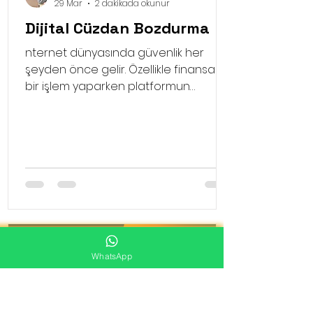
29 Mar
2 dakikada okunur
Dijital Cüzdan Bozdurma
nternet dünyasında güvenlik her
şeyden önce gelir. Özellikle finansal
bir işlem yaparken platformun
güvenilirliği, paranızın tam zamanında
hesabınıza yatması için kritiktir. Dijital
cüzdan bozdurma işlemlerinde
mrbozumcu.com adresini tercih eden
kullanıcılar, sadece hız değil aynı
zamanda yüksek güvenlik
standartlarıyla da karşılaşırlar. Sitede
yer alan profesyonel ekip, taleplerinizi
saniyeler içinde değerlendirerek
süreci başlatır.
WhatsApp