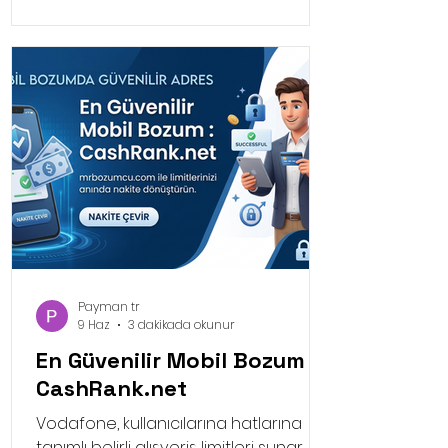
harcamalar ise bir sonraki ayın
telefon faturasına yansıtılır.
Payman tr
9 Haz
3 dakikada okunur
En Güvenilir Mobil Bozum :
CashRank.net
Vodafone, kullanıcılarına hatlarına
tanımlı belirli alışveriş limitleri sunar. Bu