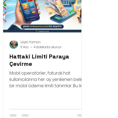
Leyla Yaman
11 Haz
4 dakikada okunur
Hattaki Limiti Paraya
Çevirme
Mobil operatörler, faturalı hat
kullanıcılarına her ay yenilenen belirli
bir mobil ödeme limiti tanımlar. Bu limit,
normal şartlarda uygulama
mağazalarından alışveriş yapmak,
dijital abonelikleri ödemek veya
anlaşmalı üye iş yerlerinden alışveriş
yapmak için kullanılır. Yapılan