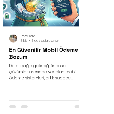
Emre Koral
18 Nis
3 dakikada okunur
En Güvenilir Mobil Ödeme
Bozum
Dijital çağın getirdiği finansal
çözümler arasında yer alan mobil
ödeme sistemleri, artık sadece
alışveriş yapmak için değil, acil ihtiyaç
anlarında bütçemizi yönetmek için de
kullanılıyor. Özellikle faturalı hat
sahiplerinin sıkça başvurduğu
yöntemlerin başında gelen mobil