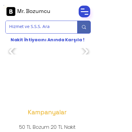
Mr. Bozumcu
Nakit İhtiyacını Anında Karşıla !
Steam Bozdur
Steam oyun pinlerinizi %40'a varan oranla
bozdurun.
Kampanyalar
50 TL Bozum 20 TL Nakit