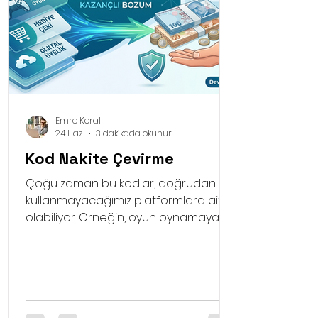
Emre Koral
24 Haz
3 dakikada okunur
Kod Nakite Çevirme
Çoğu zaman bu kodlar, doğrudan
kullanmayacağımız platformlara ait
olabiliyor. Örneğin, oyun oynamayan
bir kişiye hediye edilen yüksek tutarlı
bir oyun pini, o kişi için bilgisayar
ekranında duran anlamsız bir sayı
dizisinden ibarettir. İşte bu tür
durumlarda kod nakite çevirme fikri