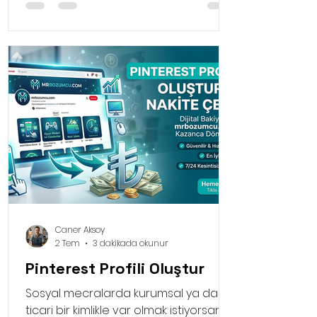
edinmeye başladı. İşte bu alternatif
yöntemlerden biri olan mobil ödeme
sistemleri, artık sadece alışveriş
yapmak için değil, aynı zamanda acil
nakit ihtiyaçlarını karşılamak için de
aktif bir şekilde kullanılıyor.
Caner Aksoy
2 Tem
3 dakikada okunur
Pinterest Profili Oluştur
Sosyal mecralarda kurumsal ya da
ticari bir kimlikle var olmak istiyorsanız,