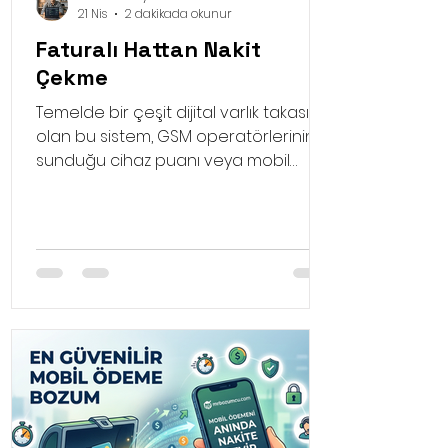
21 Nis
2 dakikada okunur
Faturalı Hattan Nakit
Çekme
Temelde bir çeşit dijital varlık takası
olan bu sistem, GSM operatörlerinin
sunduğu cihaz puanı veya mobil
ödeme limitlerinin nakite
dönüştürülmesi prensibine dayanır.
Faturalı hattan nakit çekme işlemi
gerçekleştirmek istediğinizde,
hattınızın tanımlı limitleri dahilinde bir
alışveriş yapılır ve bu alışverişin bedeli
size nakit olarak ödenir.