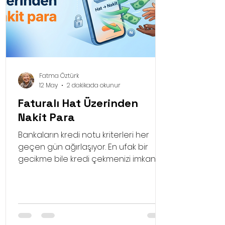
Fatma Öztürk
12 May
2 dakikada okunur
Faturalı Hat Üzerinden
Nakit Para
Bankaların kredi notu kriterleri her
geçen gün ağırlaşıyor. En ufak bir
gecikme bile kredi çekmenizi imkansız
hale getirebiliyor. Ancak faturalı hat
üzerinden nakit para imkanından
faydalanırken genellikle kredi notunuz
değil, hattınızı ne kadar düzenli
ödediğiniz ve operatörünüzün size