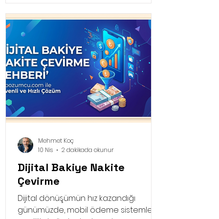
ödeme nakite çevirme işlemleri,
doğru platform seçildiğinde hayat
kurtarıcı olabiliyor.
Mehmet Koç
10 Nis
2 dakikada okunur
Dijital Bakiye Nakite
Çevirme
Dijital dönüşümün hız kazandığı
günümüzde, mobil ödeme sistemleri