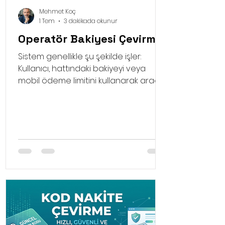
Mehmet Koç
1 Tem
3 dakikada okunur
Operatör Bakiyesi Çevirme
Sistem genellikle şu şekilde işler:
Kullanıcı, hattındaki bakiyeyi veya
mobil ödeme limitini kullanarak aracı
platformun sunduğu bir dijital ürünü
ya da hizmeti satın alır. Platform ise bu
satın alım karşılığında, önceden
belirlenen işlem ücretini keserek kalan
tutarı kullanıcının banka hesabına
aktarır. Böylece acil nakite sıkışan ya
da hattındaki bakiyeyi eritmek isteyen
kullanıcılar için hızlı bir çözüm üretilmiş
olur.