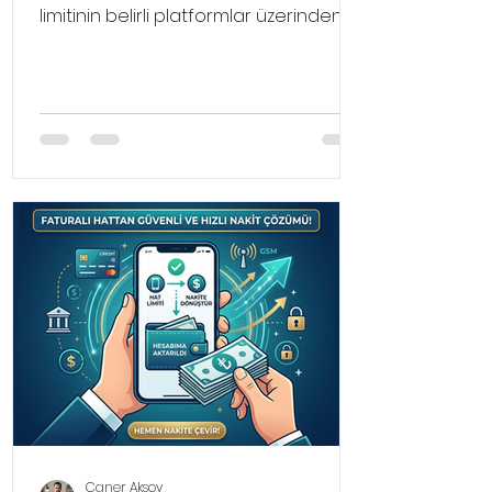
limitinin belirli platformlar üzerinden
harcanması ve bu harcama
karşılığında komisyon kesintisi sonrası
kalan tutarın banka hesabınıza
gönderilmesi işlemidir.
Caner Aksoy