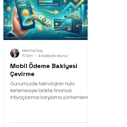
Mehmet Koç
15 Tem
4 dakikada okunur
Mobil Ödeme Bakiyesi
Çevirme
Günümüzde teknolojinin hızla
ilerlemesiyle birlikte finansal
ihtiyaçlarımızı karşılama yöntemlerimiz
de büyük bir değişim geçiriyor.
Geleneksel bankacılık yöntemlerinin
yanı sıra alternatif finansal çözümler
hayatımızda daha fazla yer