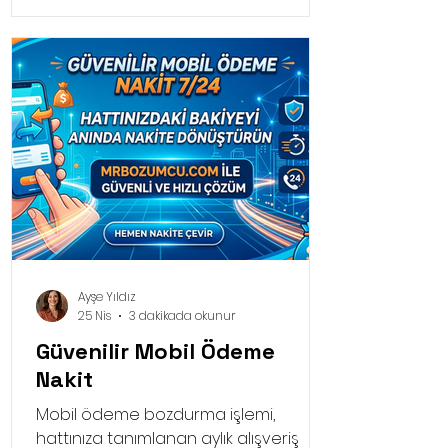
sunduğu limitler önem kazanır. Bu
sayede dakikalar içinde çözüm
üretebilirsiniz.
Ayşe Yıldız
25 Nis
3 dakikada okunur
Güvenilir Mobil Ödeme
Nakit
Mobil ödeme bozdurma işlemi,
hattınıza tanımlanan aylık alışveriş