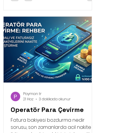
hayat kurtarıcı bir role bürünür.
İhtiyacınız olmayan bir dijital varlığı,
market alışverişinizde, kiranızda ya da
acil bir faturanızda kullanabileceğiniz
sıcak paraya dönüştürmek son
derece mantı
Payman tr
21 Haz
3 dakikada okunur
Operatör Para Çevirme
Fatura bakiyesi bozdurma nedir
sorusu, son zamanlarda acil nakite