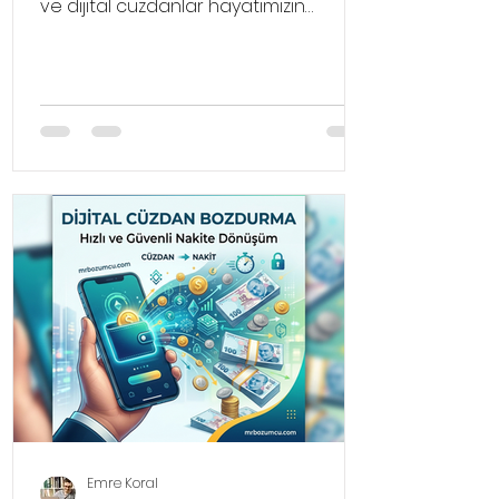
ve dijital cüzdanlar hayatımızın
vazgeçilmez bir parçası haline geldi.
Birçok kullanıcı, çeşitli platformlarda
biriken bakiyelerini veya hatlarına
tanımlanan mobil ödeme limitlerini
alışveriş yapmak yerine farklı
ihtiyaçları için kullanmak istiyor. İşte bu
noktada dijital bakiye nakite çevirme
süreci, kullanıcılar için can kurtaran bir
finansal çözüm olarak karşımıza
çıkıyor.
Emre Koral