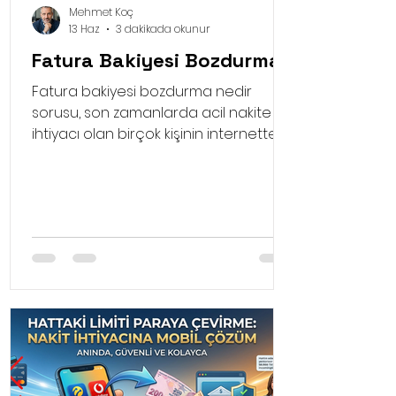
Mehmet Koç
13 Haz
3 dakikada okunur
Fatura Bakiyesi Bozdurma
Fatura bakiyesi bozdurma nedir
sorusu, son zamanlarda acil nakite
ihtiyacı olan birçok kişinin internette
sıklıkla arattığı konuların başında
geliyor. Hayatın akışı içinde
beklenmedik anlarda faturalar, sağlık
giderleri ya da ani gelişen
ödemelerle karşı karşıya kalabiliriz.