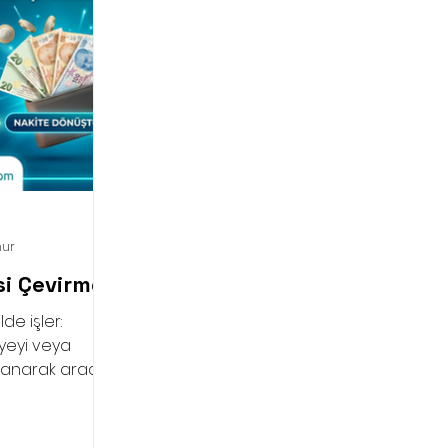
nur
si Çevirme
de işler:
iyeyi veya
llanarak aracı
dijital ürünü
 Platform ise bu
, önceden