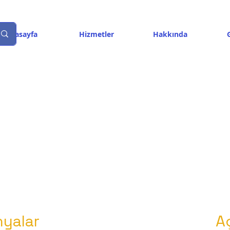
Anasayfa
Hizmetler
Hakkında
G
Nakit İhtiyacını Anında Karşıla !
Razer Gold Bozdurma
Razer gold oyun pinlerinizi %50 oranla bozdurun.
yalar
A