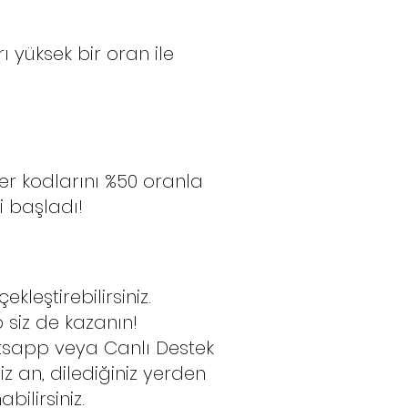
 yüksek bir oran ile
er kodlarını %50 oranla
 başladı!
kleştirebilirsiniz.
p siz de kazanın!
tsapp veya Canlı Destek
z an, dilediğiniz yerden
ilirsiniz.