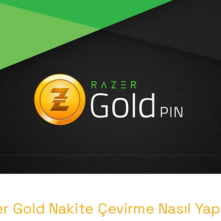
r Gold Nakite Çevirme Nasıl Yapı