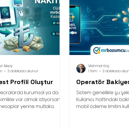
r Aksoy
Mehmet Koç
em
3 dakikada okunur
1 Tem
3 dakikada oku
est Profili Oluştur
Operatör Bakiye
ecralarda kurumsal ya da
Sistem genellikle şu şekil
 kimlikle var olmak istiyorsanız,
Kullanıcı, hattındaki bak
 hesaplar yerine mutlaka
mobil ödeme limitini ku
esaplarını tercih etmelisiniz.
platformun sunduğu bir 
me hesabı olarak pinterest
ya da hizmeti satın alır.
luştur işlemi, size normal
satın alım karşılığında