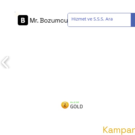
Mr. Bozumcu
Kampan