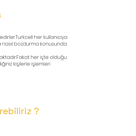
a
irler.Turkcell her kullanıcıya
eya nasıl bozdurma konusunda
ktadır.Fakat her işte olduğu
niz kişilerle işlemleri
ebiliriz ?