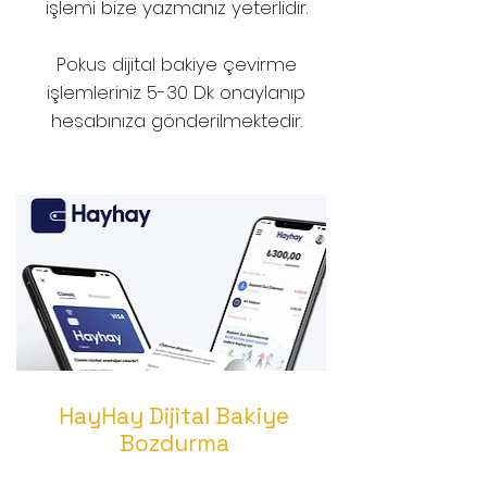
işlemi bize yazmanız yeterlidir.
Pokus dijital bakiye çevirme
işlemleriniz 5-30 Dk onaylanıp
hesabınıza gönderilmektedir.
HayHay Dijital Bakiye
Bozdurma