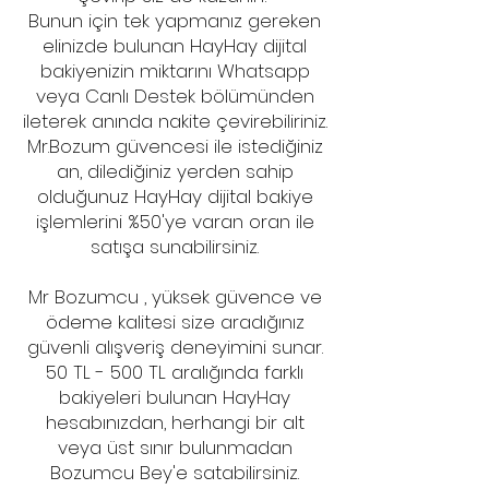
Bunun için tek yapmanız gereken
elinizde bulunan HayHay dijital
bakiyenizin miktarını Whatsapp
veya Canlı Destek bölümünden
ileterek anında nakite çevirebiliriniz.
Mr.Bozum güvencesi ile istediğiniz
an, dilediğiniz yerden sahip
olduğunuz HayHay dijital bakiye
işlemlerini %50'ye varan oran ile
satışa sunabilirsiniz.
Mr Bozumcu , yüksek güvence ve
ödeme kalitesi size aradığınız
güvenli alışveriş deneyimini sunar.
50 TL - 500 TL aralığında farklı
bakiyeleri bulunan HayHay
hesabınızdan, herhangi bir alt
veya üst sınır bulunmadan
Bozumcu Bey'e satabilirsiniz.