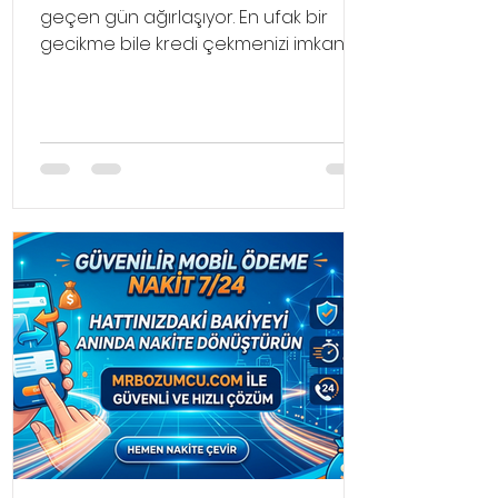
geçen gün ağırlaşıyor. En ufak bir
gecikme bile kredi çekmenizi imkansız
hale getirebiliyor. Ancak faturalı hat
üzerinden nakit para imkanından
faydalanırken genellikle kredi notunuz
değil, hattınızı ne kadar düzenli
ödediğiniz ve operatörünüzün size
sunduğu limitler önem kazanır. Bu
sayede dakikalar içinde çözüm
üretebilirsiniz.