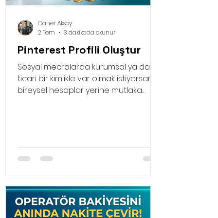
Caner Aksoy
2 Tem
3 dakikada okunur
Pinterest Profili Oluştur
Sosyal mecralarda kurumsal ya da
ticari bir kimlikle var olmak istiyorsanız,
bireysel hesaplar yerine mutlaka
işletme hesaplarını tercih etmelisiniz.
Bir işletme hesabı olarak pinterest
profili oluştur işlemi, size normal
kullanıcıların erişemediği analitik
verileri, reklam panolarını ve detaylı
kitle istatistiklerini sunar.