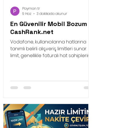
Payman tr
9 Haz
3 dakikada okunur
En Güvenilir Mobil Bozum :
CashRank.net
Vodafone, kullanıcılarına hatlarına
tanımlı belirli alışveriş limitleri sunar. Bu
limit, genellikle faturalı hat sahiplerinin
faturalarına yansıtılarak ya da
faturasız hat sahiplerinin
bakiyelerinden düşülerek alışveriş
yapmalarına olanak tanır.