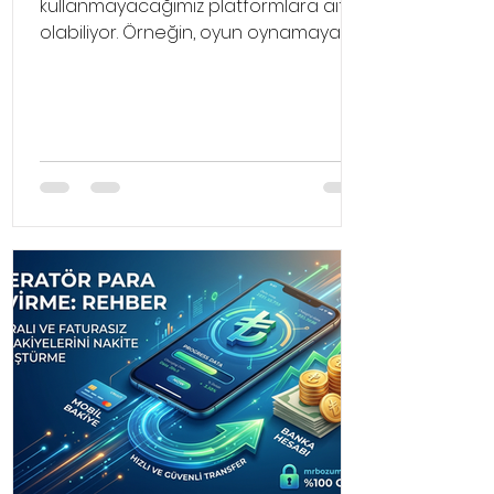
kullanmayacağımız platformlara ait
olabiliyor. Örneğin, oyun oynamayan
bir kişiye hediye edilen yüksek tutarlı
bir oyun pini, o kişi için bilgisayar
ekranında duran anlamsız bir sayı
dizisinden ibarettir. İşte bu tür
durumlarda kod nakite çevirme fikri
hayat kurtarıcı bir role bürünür.
İhtiyacınız olmayan bir dijital varlığı,
market alışverişinizde, kiranızda ya da
acil bir faturanızda kullanabileceğiniz
sıcak paraya dönüştürmek son
derece mantı