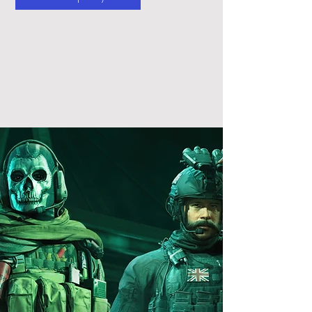
mobil bozdurma yapan siteler mr bozumcu
güvenilir mobil ödeme ile bozdurma
mobil fatura bozdurma mr bozumcu
güvenilir mobil bozdurma
mobil odeme bozdurma guvenilir mr bozumcu
güvenilir mobil bozdurma
mobil ödeme bozdur 7 24 mr bozumcu
güvenilir lira paylas bozdurma
mobil ödeme bozdur mr bozumcu
güvenilir ödeme bozdur
mobil ödeme bozdurma güvenilir mr bozumcu
güvenilir wm bozdurma
fatura bozdurma mr bozumcu
güvenilir mobil ödeme bozdurma ekşi
mobil ödeme boz mr bozumcu
güvenilir mobil ödeme para bozdurma
faturalı hat bozdurma mr bozumcu
güvenilir mobil ödemeyi bozdurma
faturalı hat para bozdurma mr bozumcu
güvenilir hazır limit bozdurma
güvenilir mobil bozdurma mr bozumcu
güvenilir mobilodemebozdurma
güvenilir mobil ödeme bozdurma 2020 mr
güvenilir mobil ödeme bozdurma
bozumcu
uygulaması
güvenilir mobil ödeme bozdurma 2022 mr
güvenilir mobil ödeme bozdurma
bozumcu
whatsapp
güvenilir mobil ödeme bozdurma ekşi mr
güvenilir mobil ödeme bozdurma
bozumcu
wmaraci
güvenli mobil bozdurma mr bozumcu
güvenilir lira paylaş bozdurma
hat bozdurma mr bozumcu
güvenilir mobil ödeme bozdur
mobil ödeme bozdur 724 com mr bozumcu
güvenilir mobil ödeme bozdurma 2021
mobil ödeme bozdurma 7 24 mr bozumcu
güvenilir nakit bozdurma
mobil ödeme bozdurma com mr bozumcu
güvenilir tl yi bozdurma
mobil ödeme bozdurma dolandırıldım mr
güvenilir wm aracı bozdurma
bozumcu
güvenilir para bozdurma
mobil ödeme bozdurma guvenilir mr bozumcu
güvenilir anında mobil ödeme boz
mobil ödeme bozdurma güvenilir site mr
güvenilir faturaya yansıtarak nakit
bozumcu
güvenilir mobil ödeme nakit bozdurma
mr bozumcu tl bozdurma
güvenilir mobil ödeme bozdurma 2021
mr bozumcu hazir limit bozdurma
güvenilir mobil ödeme bozdurma
mr bozumcu mobil ödeme nakit çevirme
dolandırıcılığı
mr bozumcu kontörü nakite çevirme
güvenilir mobil bozdurmacu
bozdurma işlemleri mr bozumcu