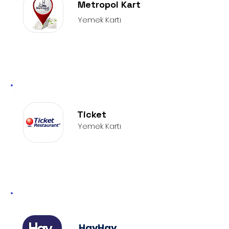
Metropol Kart
Yemek Kartı
Ticket
Yemek Kartı
HayHay