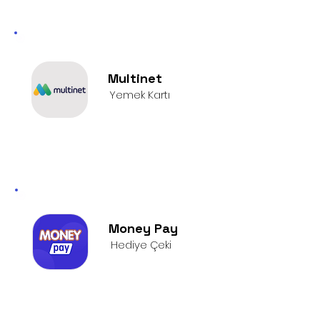
Multinet
Yemek Kartı
Money Pay
Hediye Çeki