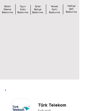
Hediye
Mobil
Oyun
Djital
Yemek
Çeki
Ödeme
Kodu
Bakiye
Kartı
Bozdurma
Bozdurma
Bozdurma
Bozdurma
Bozdurma
Türk Telekom
Faturalı