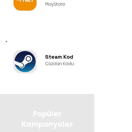
PlayStore
Steam Kod
Cüzdan Kodu
Popüler
Kampanyalar