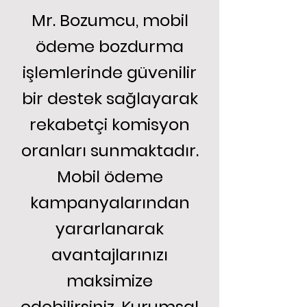
Mr. Bozumcu, mobil
ödeme bozdurma
işlemlerinde güvenilir
bir destek sağlayarak
rekabetçi komisyon
oranları sunmaktadır.
Mobil ödeme
kampanyalarından
yararlanarak
avantajlarınızı
maksimize
edebilirsiniz. Kurumsal