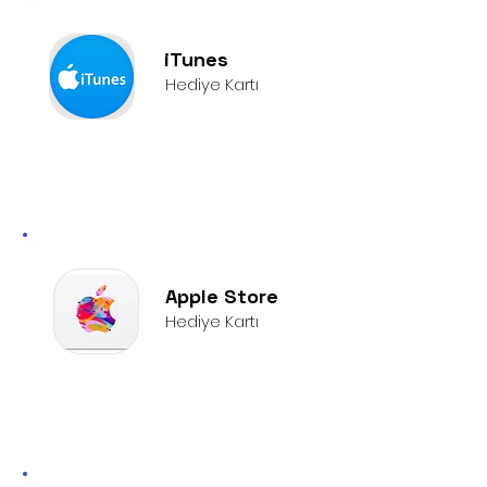
iTunes
Hediye Kartı
Apple Store
Hediye Kartı