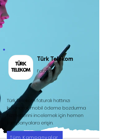
Türk Telekom
Faturalı
Türk Telekom faturalı hattınızı
kullanarak mobil ödeme bozdurma
hizmetlerini incelemek için hemen
kampanyalara erişin.
Tüm Kampanyalar