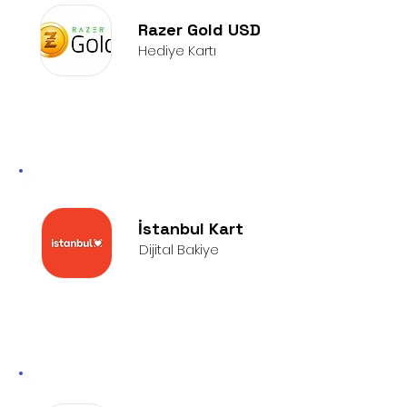
Razer Gold USD
Hediye Kartı
İstanbul Kart
Dijital Bakiye