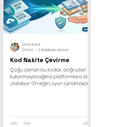
Emre Koral
24 Haz
3 dakikada okunur
Kod Nakite Çevirme
Çoğu zaman bu kodlar, doğrudan
kullanmayacağımız platformlara ait
olabiliyor. Örneğin, oyun oynamayan
bir kişiye hediye edilen yüksek tutarlı
bir oyun pini, o kişi için bilgisayar
ekranında duran anlamsız bir sayı
dizisinden ibarettir. İşte bu tür
durumlarda kod nakite çevirme fikri
hayat kurtarıcı bir role bürünür.