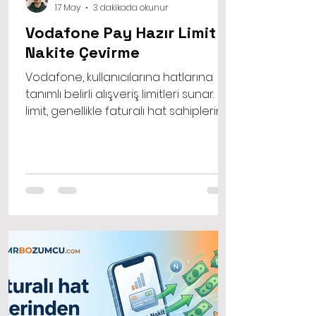
17 May
3 dakikada okunur
Vodafone Pay Hazır Limit
Nakite Çevirme
Vodafone, kullanıcılarına hatlarına
tanımlı belirli alışveriş limitleri sunar. Bu
limit, genellikle faturalı hat sahiplerinin
faturalarına yansıtılarak ya da
faturasız hat sahiplerinin
bakiyelerinden düşülerek alışveriş
yapmalarına olanak tanır.