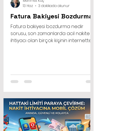
Mehmet Koç
13 Haz
3 dakikada okunur
Fatura Bakiyesi Bozdurma
Fatura bakiyesi bozdurma nedir
sorusu, son zamanlarda acil nakite
ihtiyacı olan birçok kişinin internette
sıklıkla arattığı konuların başında
geliyor. Hayatın akışı içinde
beklenmedik anlarda faturalar, sağlık
giderleri ya da ani gelişen
ödemelerle karşı karşıya kalabiliriz.