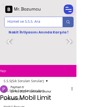
Mr. Bozumcu
Nakit İhtiyacını Anında Karşıla !
Yazı
S.S.S(Sık Sorulan Sorular)
Payman tr
S.S.S(Sık Sorulan Sorular)
26 Nis 2023
1 dakikada okunur
Pokus Mobil Limit
türktelekom
Mobil Bozum