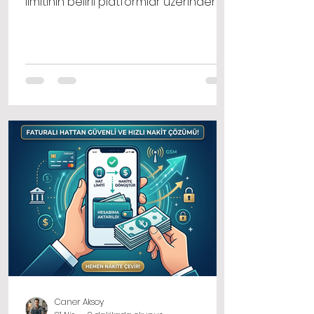
limitinin belirli platformlar üzerinden
harcanması ve bu harcama
karşılığında komisyon kesintisi sonrası
kalan tutarın banka hesabınıza
gönderilmesi işlemidir.
Caner Aksoy