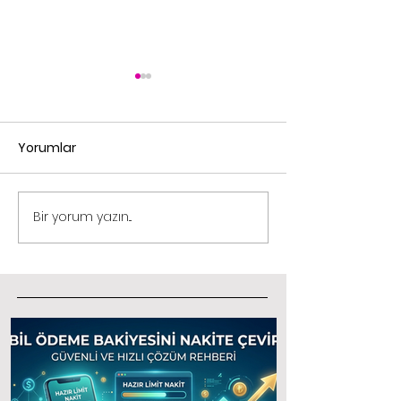
Yorumlar
Pinterest Profili Oluştur
Bir yorum yazın...
Operatör Bakiy
Çevirme