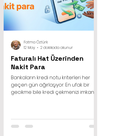
Fatma Öztürk
12 May
2 dakikada okunur
Faturalı Hat Üzerinden
Nakit Para
Bankaların kredi notu kriterleri her
geçen gün ağırlaşıyor. En ufak bir
gecikme bile kredi çekmenizi imkansız
hale getirebiliyor. Ancak faturalı hat
üzerinden nakit para imkanından
faydalanırken genellikle kredi notunuz
değil, hattınızı ne kadar düzenli
ödediğiniz ve operatörünüzün size
sunduğu limitler önem kazanır. Bu