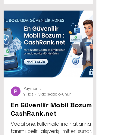
harcamalar ise bir sonraki ayın
telefon faturasına yansıtılır.
Payman tr
9 Haz
3 dakikada okunur
En Güvenilir Mobil Bozum :
CashRank.net
Vodafone, kullanıcılarına hatlarına
tanımlı belirli alışveriş limitleri sunar. Bu