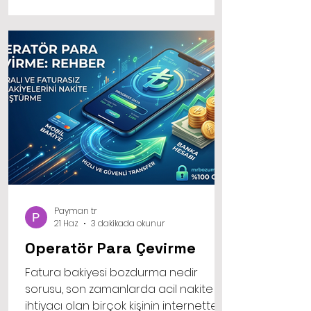
İhtiyacınız olmayan bir dijital varlığı,
market alışverişinizde, kiranızda ya da
acil bir faturanızda kullanabileceğiniz
sıcak paraya dönüştürmek son
derece mantı
Payman tr
21 Haz
3 dakikada okunur
Operatör Para Çevirme
Fatura bakiyesi bozdurma nedir
sorusu, son zamanlarda acil nakite
ihtiyacı olan birçok kişinin internette