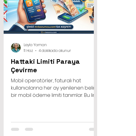
Leyla Yaman
11 Haz
4 dakikada okunur
Hattaki Limiti Paraya
Çevirme
Mobil operatörler, faturalı hat
kullanıcılarına her ay yenilenen belirli
bir mobil ödeme limiti tanımlar. Bu limit,
normal şartlarda uygulama
mağazalarından alışveriş yapmak,
dijital abonelikleri ödemek veya
anlaşmalı üye iş yerlerinden alışveriş
yapmak için kullanılır. Yapılan