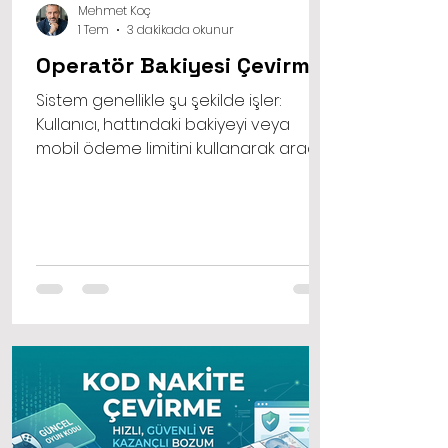
Mehmet Koç
1 Tem
3 dakikada okunur
Operatör Bakiyesi Çevirme
Sistem genellikle şu şekilde işler:
Kullanıcı, hattındaki bakiyeyi veya
mobil ödeme limitini kullanarak aracı
platformun sunduğu bir dijital ürünü
ya da hizmeti satın alır. Platform ise bu
satın alım karşılığında, önceden
belirlenen işlem ücretini keserek kalan
tutarı kullanıcının banka hesabına
aktarır. Böylece acil nakite sıkışan ya
da hattındaki bakiyeyi eritmek isteyen
kullanıcılar için hızlı bir çözüm üretilmiş
olur.