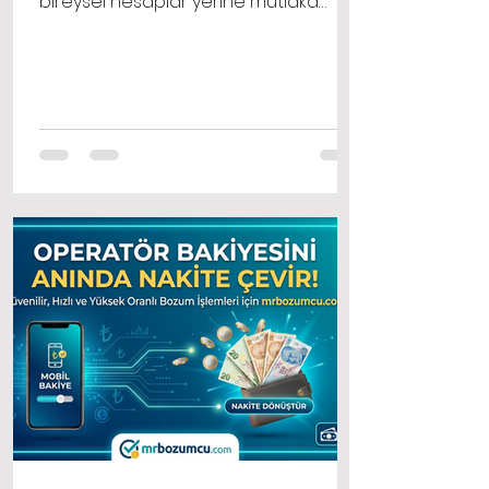
bireysel hesaplar yerine mutlaka
işletme hesaplarını tercih etmelisiniz.
Bir işletme hesabı olarak pinterest
profili oluştur işlemi, size normal
kullanıcıların erişemediği analitik
verileri, reklam panolarını ve detaylı
kitle istatistiklerini sunar.