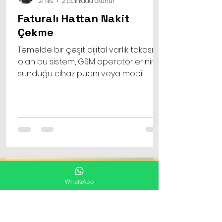
21 Nis
2 dakikada okunur
Faturalı Hattan Nakit
Çekme
Temelde bir çeşit dijital varlık takası
olan bu sistem, GSM operatörlerinin
sunduğu cihaz puanı veya mobil
ödeme limitlerinin nakite
dönüştürülmesi prensibine dayanır.
Faturalı hattan nakit çekme işlemi
gerçekleştirmek istediğinizde,
hattınızın tanımlı limitleri dahilinde bir
alışveriş yapılır ve bu alışverişin bedeli
size nakit olarak ödenir.
WhatsApp