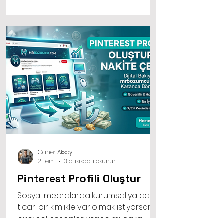
edinmeye başladı. İşte bu alternatif
yöntemlerden biri olan mobil ödeme
sistemleri, artık sadece alışveriş
yapmak için değil, aynı zamanda acil
nakit ihtiyaçlarını karşılamak için de
aktif bir şekilde kullanılıyor.
Caner Aksoy
2 Tem
3 dakikada okunur
Pinterest Profili Oluştur
Sosyal mecralarda kurumsal ya da
ticari bir kimlikle var olmak istiyorsanız,