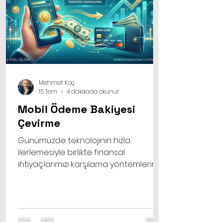
Mehmet Koç
15 Tem
4 dakikada okunur
Mobil Ödeme Bakiyesi
Çevirme
Günümüzde teknolojinin hızla
ilerlemesiyle birlikte finansal
ihtiyaçlarımızı karşılama yöntemlerimiz
de büyük bir değişim geçiriyor.
Geleneksel bankacılık yöntemlerinin
yanı sıra alternatif finansal çözümler
hayatımızda daha fazla yer