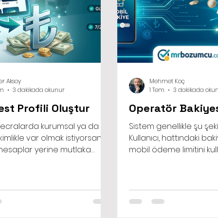
r Aksoy
Mehmet Koç
em
3 dakikada okunur
1 Tem
3 dakikada oku
est Profili Oluştur
Operatör Bakiye
ecralarda kurumsal ya da
Sistem genellikle şu şekil
 kimlikle var olmak istiyorsanız,
Kullanıcı, hattındaki bak
 hesaplar yerine mutlaka
mobil ödeme limitini ku
esaplarını tercih etmelisiniz.
platformun sunduğu bir 
me hesabı olarak pinterest
ya da hizmeti satın alır.
luştur işlemi, size normal
satın alım karşılığında
ların erişemediği analitik
belirlenen işlem ücretin
 reklam panolarını ve detaylı
tutarı kullanıcının ban