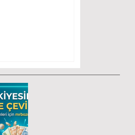
Bozdurma
ilir mi ? Nelere dikkat
ir