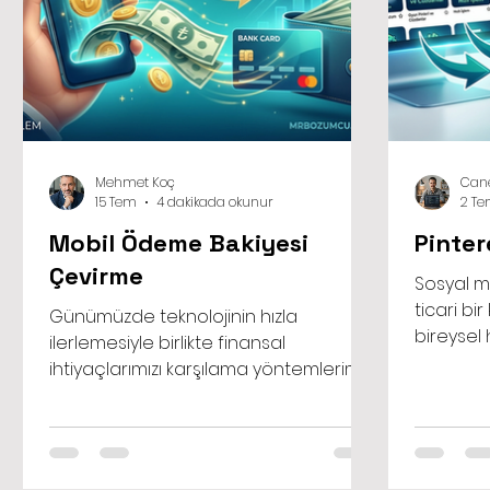
Mehmet Koç
Cane
15 Tem
4 dakikada okunur
2 T
Mobil Ödeme Bakiyesi
Pinter
Çevirme
Sosyal m
ticari bir
Günümüzde teknolojinin hızla
bireysel
ilerlemesiyle birlikte finansal
işletme h
ihtiyaçlarımızı karşılama yöntemlerimiz
Bir işlet
de büyük bir değişim geçiriyor.
profili o
Geleneksel bankacılık yöntemlerinin
kullanıcı
yanı sıra alternatif finansal çözümler
verileri,
hayatımızda daha fazla yer edinmeye