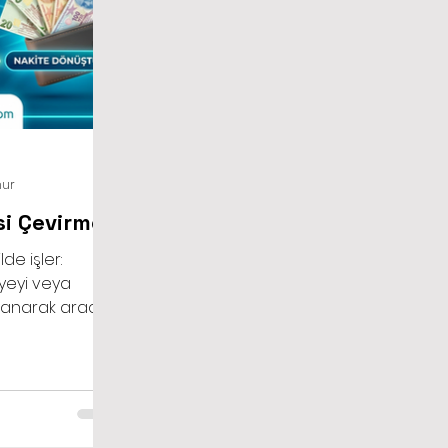
nur
si Çevirme
de işler:
iyeyi veya
llanarak aracı
dijital ürünü
 Platform ise bu
, önceden
i keserek kalan
ka hesabına