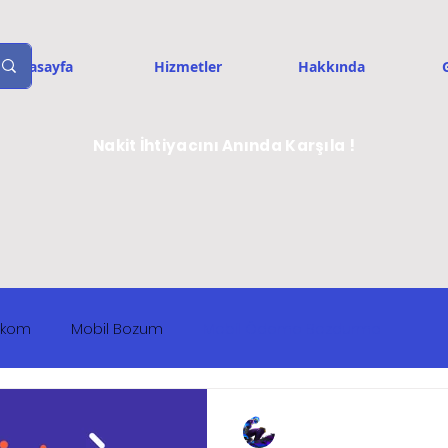
Anasayfa
Hizmetler
Hakkında
G
Nakit İhtiyacını Anında Karşıla !
lekom
Mobil Bozum
Mobil Ödeme Bozdurma
Tarık Atılgan
19 Nis 2023
1 dakikada ok