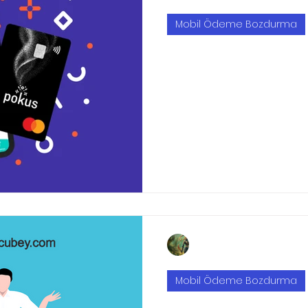
Mobil Ödeme Bozdurma
Pokus Nakite Ç
Yapılır ?
Mr Bozumcu'ya Whatsapp 
bölümünden ulaşmanız yet
işlemleriniz 5-30 dakika iç
Semiha Yılmaz
2 Şub 2022
2 dakikada o
Mobil Ödeme Bozdurma