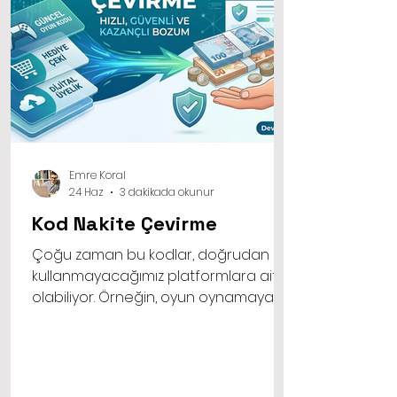
Emre Koral
24 Haz
3 dakikada okunur
Kod Nakite Çevirme
Çoğu zaman bu kodlar, doğrudan
kullanmayacağımız platformlara ait
olabiliyor. Örneğin, oyun oynamayan
bir kişiye hediye edilen yüksek tutarlı
bir oyun pini, o kişi için bilgisayar
ekranında duran anlamsız bir sayı
dizisinden ibarettir. İşte bu tür