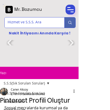
Mr. Bozumcu
Nakit İhtiyacını Anında Karşıla !
Yazı
S.S.S(Sık Sorulan Sorular)
Caner Aksoy
S.S.S(Sık Sorulan Sorular)
2 Tem
3 dakikada okunur
Pinterest Profili Oluştur
türktelekom
Sosyal mecralarda kurumsal ya da 
Mobil Bozum