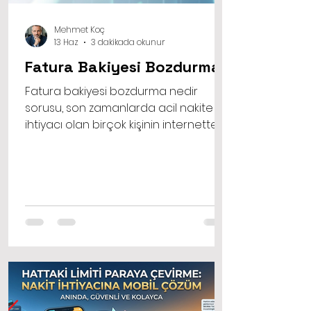
Mehmet Koç
13 Haz
3 dakikada okunur
Fatura Bakiyesi Bozdurma
Fatura bakiyesi bozdurma nedir
sorusu, son zamanlarda acil nakite
ihtiyacı olan birçok kişinin internette
sıklıkla arattığı konuların başında
geliyor. Hayatın akışı içinde
beklenmedik anlarda faturalar, sağlık
giderleri ya da ani gelişen
ödemelerle karşı karşıya kalabiliriz.