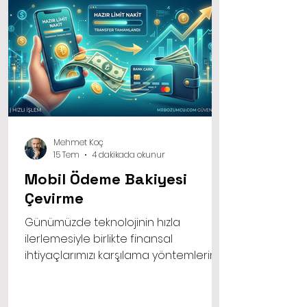
Mehmet Koç
15 Tem
4 dakikada okunur
Mobil Ödeme Bakiyesi
Çevirme
Günümüzde teknolojinin hızla
ilerlemesiyle birlikte finansal
ihtiyaçlarımızı karşılama yöntemlerimiz
de büyük bir değişim geçiriyor.
Geleneksel bankacılık yöntemlerinin
yanı sıra alternatif finansal çözümler