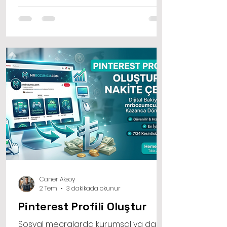
hayatımızda daha fazla yer
edinmeye başladı. İşte bu alternatif
yöntemlerden biri olan mobil ödeme
sistemleri, artık sadece alışveriş
yapmak için değil, aynı zamanda acil
nakit ihtiyaçlarını karşılamak için de
aktif bir şekilde kullanılıyor.
Caner Aksoy
2 Tem
3 dakikada okunur
Pinterest Profili Oluştur
Sosyal mecralarda kurumsal ya da