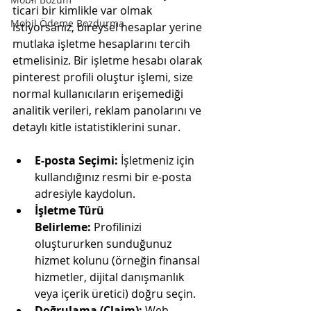
ticari bir kimlikle var olmak 
Mobil Ödeme Bozdurma
istiyorsanız, bireysel hesaplar yerine 
mutlaka işletme hesaplarını tercih 
etmelisiniz. Bir işletme hesabı olarak 
pinterest profili oluştur işlemi, size 
normal kullanıcıların erişemediği 
analitik verileri, reklam panolarını ve 
detaylı kitle istatistiklerini sunar.
E-posta Seçimi:
 İşletmeniz için 
kullandığınız resmi bir e-posta 
adresiyle kaydolun.
İşletme Türü 
Belirleme:
 Profilinizi 
oluştururken sunduğunuz 
hizmet kolunu (örneğin finansal 
hizmetler, dijital danışmanlık 
veya içerik üretici) doğru seçin.
Doğrulama (Claim):
 Web 