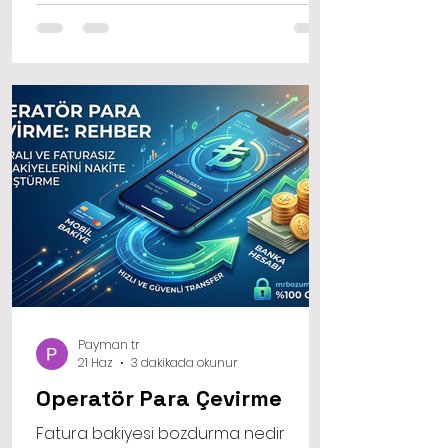
durumlarda kod nakite çevirme fikri
hayat kurtarıcı bir role bürünür.
İhtiyacınız olmayan bir dijital varlığı,
market alışverişinizde, kiranızda ya da
acil bir faturanızda kullanabileceğiniz
sıcak paraya dönüştürmek son
derece mantı
Payman tr
21 Haz
3 dakikada okunur
Operatör Para Çevirme
Fatura bakiyesi bozdurma nedir