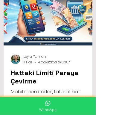
Leyla Yaman
11 Haz
4 dakikada okunur
Hattaki Limiti Paraya
Çevirme
Mobil operatörler, faturalı hat
kullanıcılarına her ay yenilenen belirli
bir mobil ödeme limiti tanımlar. Bu limit,
WhatsApp
normal şartlarda uygulama
mağazalarından alışveriş yapmak,
dijital abonelikleri ödemek veya