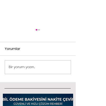
Yorumlar
Kod Nakite Çe
Bir yorum yazın...
Operatör Bakiyesi
Çevirme