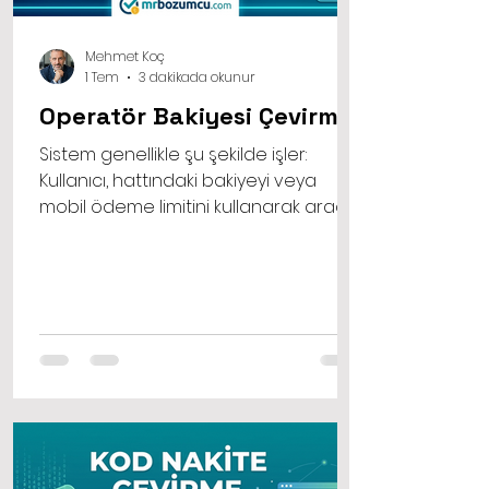
Mehmet Koç
1 Tem
3 dakikada okunur
Operatör Bakiyesi Çevirme
Sistem genellikle şu şekilde işler:
Kullanıcı, hattındaki bakiyeyi veya
mobil ödeme limitini kullanarak aracı
platformun sunduğu bir dijital ürünü
ya da hizmeti satın alır. Platform ise bu
satın alım karşılığında, önceden
belirlenen işlem ücretini keserek kalan
tutarı kullanıcının banka hesabına
aktarır. Böylece acil nakite sıkışan ya
da hattındaki bakiyeyi eritmek isteyen
kullanıcılar için hızlı bir çözüm üretilmiş
olur.