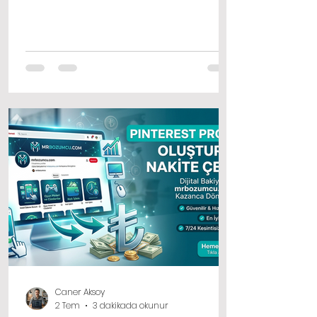
de büyük bir değişim geçiriyor.
Geleneksel bankacılık yöntemlerinin
yanı sıra alternatif finansal çözümler
hayatımızda daha fazla yer
edinmeye başladı. İşte bu alternatif
yöntemlerden biri olan mobil ödeme
sistemleri, artık sadece alışveriş
yapmak için değil, aynı zamanda acil
nakit ihtiyaçlarını karşılamak için de
aktif bir şekilde kullanılıyor.
Caner Aksoy
2 Tem
3 dakikada okunur