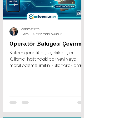
Mehmet Koç
1 Tem
3 dakikada okunur
Operatör Bakiyesi Çevirme
Sistem genellikle şu şekilde işler:
Kullanıcı, hattındaki bakiyeyi veya
mobil ödeme limitini kullanarak aracı
platformun sunduğu bir dijital ürünü
ya da hizmeti satın alır. Platform ise bu
satın alım karşılığında, önceden
belirlenen işlem ücretini keserek kalan
tutarı kullanıcının banka hesabına
aktarır. Böylece acil nakite sıkışan ya
da hattındaki bakiyeyi eritmek isteyen
kullanıcılar için hızlı bir çözüm üretilmiş