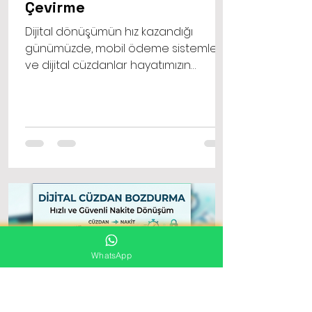
Çevirme
Dijital dönüşümün hız kazandığı
günümüzde, mobil ödeme sistemleri
ve dijital cüzdanlar hayatımızın
vazgeçilmez bir parçası haline geldi.
Birçok kullanıcı, çeşitli platformlarda
biriken bakiyelerini veya hatlarına
tanımlanan mobil ödeme limitlerini
alışveriş yapmak yerine farklı
ihtiyaçları için kullanmak istiyor. İşte bu
noktada dijital bakiye nakite çevirme
süreci, kullanıcılar için can kurtaran bir
finansal çözüm olarak karşımıza
çıkıyor.
WhatsApp