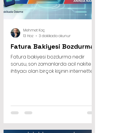
Mehmet Koç
13 Haz
3 dakikada okunur
Fatura Bakiyesi Bozdurma
Fatura bakiyesi bozdurma nedir
sorusu, son zamanlarda acil nakite
ihtiyacı olan birçok kişinin internette
sıklıkla arattığı konuların başında
geliyor. Hayatın akışı içinde
beklenmedik anlarda faturalar, sağlık
giderleri ya da ani gelişen
ödemelerle karşı karşıya kalabiliriz.