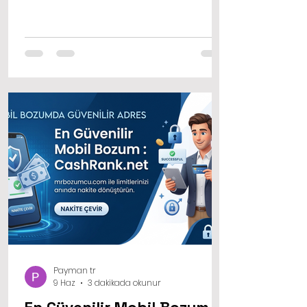
mağazalarından alışveriş yapmak,
dijital abonelikleri ödemek veya
anlaşmalı üye iş yerlerinden alışveriş
yapmak için kullanılır. Yapılan
harcamalar ise bir sonraki ayın
telefon faturasına yansıtılır.
Payman tr
9 Haz
3 dakikada okunur