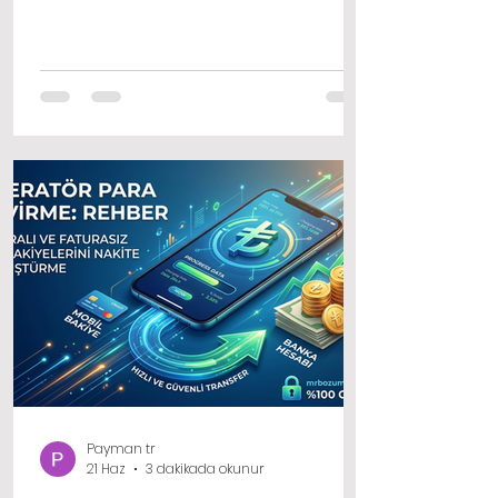
ekranında duran anlamsız bir sayı
dizisinden ibarettir. İşte bu tür
durumlarda kod nakite çevirme fikri
hayat kurtarıcı bir role bürünür.
İhtiyacınız olmayan bir dijital varlığı,
market alışverişinizde, kiranızda ya da
acil bir faturanızda kullanabileceğiniz
sıcak paraya dönüştürmek son
derece mantı
Payman tr
21 Haz
3 dakikada okunur