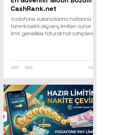
En Güvenilir Mobil Bozum :
CashRank.net
Vodafone, kullanıcılarına hatlarına
tanımlı belirli alışveriş limitleri sunar. Bu
limit, genellikle faturalı hat sahiplerinin
faturalarına yansıtılarak ya da
faturasız hat sahiplerinin
bakiyelerinden düşülerek alışveriş
yapmalarına olanak tanır.