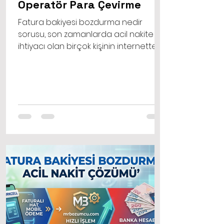
Operatör Para Çevirme
Fatura bakiyesi bozdurma nedir
sorusu, son zamanlarda acil nakite
ihtiyacı olan birçok kişinin internette
sıklıkla arattığı konuların başında
geliyor. Hayatın akışı içinde
beklenmedik anlarda faturalar, sağlık
giderleri ya da ani gelişen
ödemelerle karşı karşıya kalabiliriz.