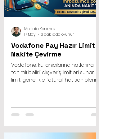
Mustafa Korkmaz
17 May
3 dakikada okunur
Vodafone Pay Hazır Limit
Nakite Çevirme
Vodafone, kullanıcılarına hatlarına
tanımlı belirli alışveriş limitleri sunar. Bu
limit, genellikle faturalı hat sahiplerinin
faturalarına yansıtılarak ya da
faturasız hat sahiplerinin
bakiyelerinden düşülerek alışveriş
yapmalarına olanak tanır.