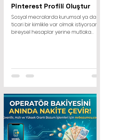
Pinterest Profili Oluştur
Sosyal mecralarda kurumsal ya da
ticari bir kimlikle var olmak istiyorsanız,
bireysel hesaplar yerine mutlaka
işletme hesaplarını tercih etmelisiniz.
Bir işletme hesabı olarak pinterest
profili oluştur işlemi, size normal
kullanıcıların erişemediği analitik
verileri, reklam panolarını ve detaylı
kitle istatistiklerini sunar.