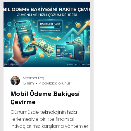
hızlı ve pratik bir çözüm
sunuyor.
Mehmet Koç
15 Tem
4 dakikada okunur
Mobil Ödeme Bakiyesi
Çevirme
Günümüzde teknolojinin hızla
ilerlemesiyle birlikte finansal
ihtiyaçlarımızı karşılama yöntemlerimiz