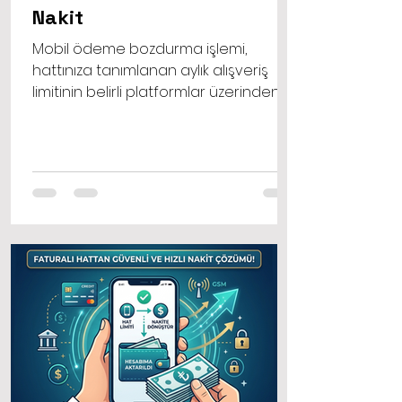
Nakit
Mobil ödeme bozdurma işlemi,
hattınıza tanımlanan aylık alışveriş
limitinin belirli platformlar üzerinden
harcanması ve bu harcama
karşılığında komisyon kesintisi sonrası
kalan tutarın banka hesabınıza
gönderilmesi işlemidir.