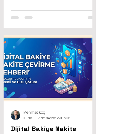
kullanılıyor. Özellikle faturalı hat
sahiplerinin sıkça başvurduğu
yöntemlerin başında gelen mobil
ödeme nakite çevirme işlemleri,
doğru platform seçildiğinde hayat
kurtarıcı olabiliyor.
Mehmet Koç
10 Nis
2 dakikada okunur
Dijital Bakiye Nakite