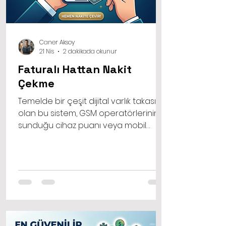
Caner Aksoy
21 Nis
2 dakikada okunur
Faturalı Hattan Nakit
Çekme
Temelde bir çeşit dijital varlık takası
olan bu sistem, GSM operatörlerinin
sunduğu cihaz puanı veya mobil
ödeme limitlerinin nakite
dönüştürülmesi prensibine dayanır.
Faturalı hattan nakit çekme işlemi
gerçekleştirmek istediğinizde,
hattınızın tanımlı limitleri dahilinde bir
alışveriş yapılır ve bu alışverişin bedeli
size nakit olarak ödenir.