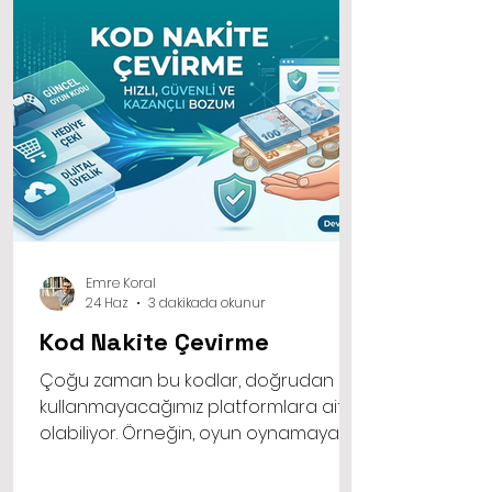
olur.
Emre Koral
24 Haz
3 dakikada okunur
Kod Nakite Çevirme
Çoğu zaman bu kodlar, doğrudan
kullanmayacağımız platformlara ait
olabiliyor. Örneğin, oyun oynamayan
bir kişiye hediye edilen yüksek tutarlı
bir oyun pini, o kişi için bilgisayar