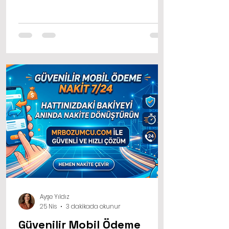
üzerinden nakit para imkanından
faydalanırken genellikle kredi notunuz
değil, hattınızı ne kadar düzenli
ödediğiniz ve operatörünüzün size
sunduğu limitler önem kazanır. Bu
sayede dakikalar içinde çözüm
üretebilirsiniz.
Ayşe Yıldız
25 Nis
3 dakikada okunur
Güvenilir Mobil Ödeme