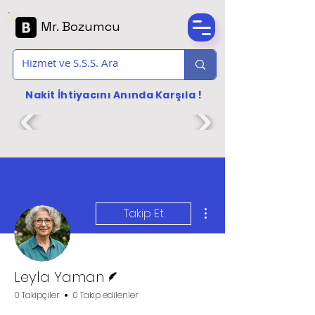
Mr. Bozumcu
Nakit İhtiyacını Anında Karşıla !
Diğer Eylemler
Takip Et
Yazar
Leyla Yaman
0 Takipçiler
0 Takip edilenler